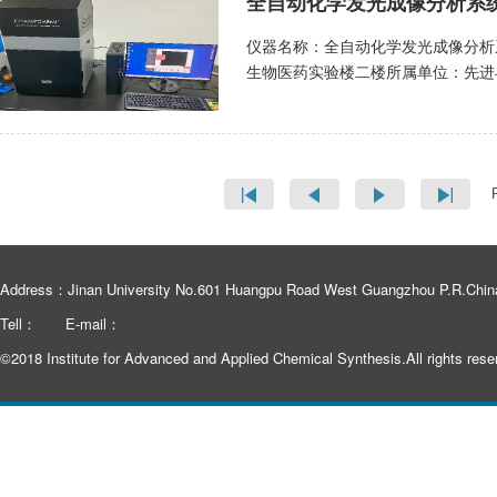
全自动化学发光成像分析系
震荡模式，可调节震荡频率、时间；4
的绿色荧光强度的变化，了解PCR产
计以便从标本的下方进行观察，被广
≤5nm；波长准确性为：±2 nm；波
化。实时荧光定量PCR实验运行程
蛋白的表达情况等，尼康ECLIPS
仪器名称：全自动化学发光成像分析系
0.0001OD；OD准确性为：＜1% @ 2
HRM分析。HRM用于突变扫描和
的透明活细胞，可以呈现较厚样品（如
生物医药实验楼二楼所属单位：先进
OD 线性为：＜1% 0～2.5OD；散
查、扫描，又能对已知突变进行分析，还可用
论是透射照明还是落射荧光照明都无
15992127882；lmy631@jnu.e
度：96孔板≤12秒，384孔板≤2
荧光定量PCR仪能可靠用于临床医
时间使得细胞观察更为快速，光学性
gyzhang@jnu.edu.cn） 
挡滤光片；带宽：由滤光片而定，带宽
以及畜牧业、农作物病虫害的病原体
测试。送样前请仔细填写检测申请
素，支持1×1，2×2，3×3，4×4
进行检测，可以极大贴合实验染料特
(Protein thermal shif
为：≤-68℃，暗电流:≤0.0002e
700nm（850nm可选）。6. 发
或修饰对蛋白热稳定性的影响使用蛋白结合染料
对所拍摄样品对焦，无须人工调整；
个数量级；灵敏度(ATP)为：≥10am
行实时熔解实验，根据因蛋白熔解导
自动感应和对焦功能。第一层支持化
以实现多种常见的微孔板分析。触摸
筛选配体与蛋白的结合，筛选能与蛋
和SDS-Page凝胶样品拍摄；第
设计和操作。科学的光学设计确保了吸
条件以改善蛋白的纯化和分离等。8、食品安全和
一键曝光；规则积分拍摄模式；6. 
各种日常检测，包括核酸和蛋白质定量，
Address：Jinan University No.601 Huangpu Road West Guangzhou P.R.Chin
定量PCR技术用于食品的微生物污
外台、白光转换板，双侧LED反射白
光）和细胞活性检测（MTT吸收光检
检测等 送样须知：需提前预约机时
Tell：
E-mail：
浓度：化学发光成像分析系统可以通
知：需提前预约机时，选择自主上机
委托协议单。
常高，可以检测到非常微小的化合物
©2018 Institute for Advanced and Applied Chemical Synthesis.All rights rese
用。2.高通量分析：化学发光成像
可以快速、准确地分析大量样品，提
进行成像分析，将化学发光信号转换
以确定样品中化合物的存在和浓度分
学发光成像分析系统可以进行实时监