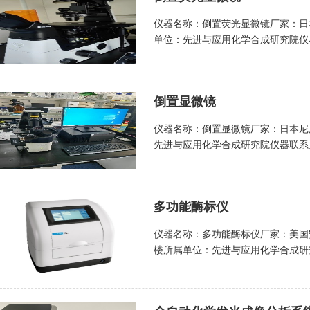
4. 3色发射光通道和3色激发光
仪器名称：倒置荧光显微镜厂家：日本
校正去除移液误差和耗材透光度引起
单位：先进与应用化学合成研究院仪器联
度为≥99.7%；7. 支持高分辨
lmy631@jnu.edu.cn）张老师（联系
低浓度核酸样本分别进行重复性检测，CV
1. 具备明场、相差、荧光、数码
量PCR仪采用新型Optiflex光学
野直径为≥25mm；1.4调焦机构
实时定量分析，性价比高。运行高达1
倒置显微镜
倍为1X～1.5X；4. 平场宽视野
1.5倍模板初始数量差异。应用范围
纸相差物镜为：（1）4X，NA0.13，P
胁迫下相关基因表达的变化分析以及
仪器名称：倒置显微镜厂家：日本尼
WD15.2mm；PH1；（3）20X，N
miRNA表达水平的检测：基于miR
先进与应用化学合成研究院仪器联系人：梁老
NA0.60，PH2，WD2.8～3.
因表达机制。3、基因分型(SNP genot
张老师（联系方式：13552984240；
DAPI（激发361～389nm，分色41
线分析进行基因分型，得出等位基因
功能和无限远校正光学系统；2. 
色505，荧光发射512～558nm）；（
因分型，药物代谢酶DME基因分型，法
调行程：≥37.7mm/转，微调行程
660nm）。 功能特色与应用范围
number variation,CNV
多功能酶标仪
透射光照明立柱，预定心柯勒照明系
离体培养、浮游生物、环境保护、食
复(增加)、重排、倒位、DNA拷贝数目
视场数为≥22mm，双侧屈光度可调，
ICSI等，可实现明场、相差、荧光
仪器名称：多功能酶标仪厂家：美国安
polymorphisms,CNPS)
距离为≥75mm，具备相差光学元
机测试或送样测试。送样前请仔细填
楼所属单位：先进与应用化学合成研究院
种重要遗传基础。荧光实时定量PC
差技术来实现高对比度的镜下图像：4X/N.A≥
lmy631@jnu.edu.cn） 张老
2的DNA内参校正而实现对目DNA片段拷
W.D.≥6.2mm PH1；20X/N.A.≥0.4
要技术指标：1. 孔板类型为：6～
melt，HRM)：DNA序列长度、
7. 分辨率为：≥600万分辨率，采集
测；2. 检测模式为：紫外/可见
线(high-resolution mel
10X；采集速度为：30FPS@ 30