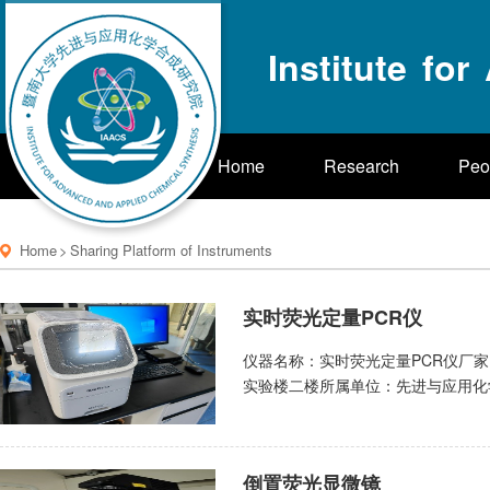
Institute fo
Home
Research
Peo
Home
>
Sharing Platform of Instruments
实时荧光定量PCR仪
仪器名称：实时荧光定量PCR仪厂家：
实验楼二楼所属单位：先进与应用化学
lmy631@jnu.edu.cn）张老师（联系
1. 温度范围为：4–100 ℃；2.
3. 检测系统为低温高分辨CMO
倒置荧光显微镜
号。实时动态检测，动态显示，96